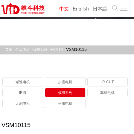
首
中文
English
日本語
页
关
于
产
维
品
解
VSM10115
首页
>
产品中心
>
模组系列
>
VSM10
>
斗
中
决
公
心
方
司
职
减速电机
步进电机
IR-CUT
案
动
业
联
IRIS
模组系列
车载电机
态
生
系
资
无刷电机
伺服电机
涯
我
料
VSM10115
们
下