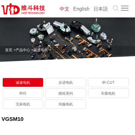
首
中文
English
日本語
页
关
于
产
维
品
解
VGSM10
首页
>
产品中心
>
减速电机
>
斗
中
决
公
心
方
司
职
减速电机
步进电机
IR-CUT
案
动
业
联
IRIS
模组系列
车载电机
态
生
系
资
无刷电机
伺服电机
涯
我
料
VGSM10
们
下