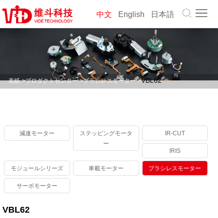
表
中文
English
日本語
紙
に
つ
プ
い
ロ
解
VBL62
表紙
>
プロダクトセンター
>
ブラシレスモーター
>
て
ダ
決
会
維
ク
策
社
キ
減速モーター
ステッピングモータ
IR-CUT
⽃
ト
の
ー
ャ
我々
IRIS
セ
動
リ
に連
ダ
モジュールシリーズ
⾞載モーター
ブラシレスモーター
サーボモーター
ン
き
ア
絡す
ウ
タ
VBL62
る
ン